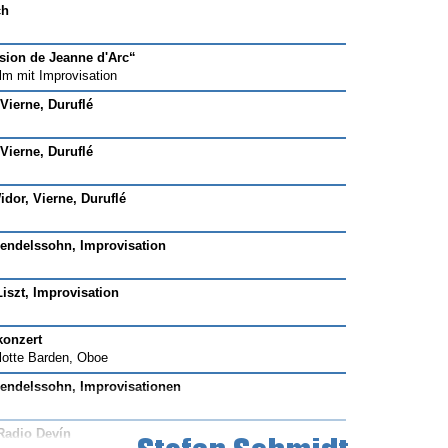
ch
sion de Jeanne d'Arc“
m mit Improvisation
Vierne, Duruflé
Vierne, Duruflé
idor, Vierne, Duruflé
endelssohn, Improvisation
Liszt, Improvisation
konzert
lotte Barden, Oboe
endelssohn, Improvisationen
 Radio Devín