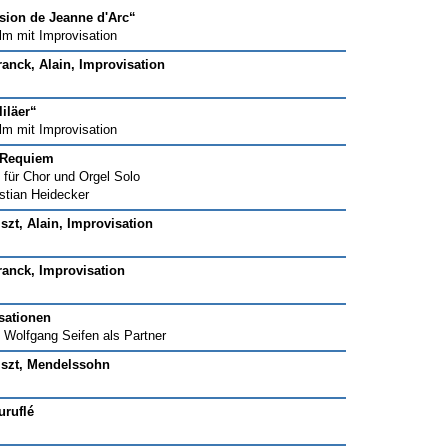
sion de Jeanne d'Arc“
m mit Improvisation
ranck, Alain, Improvisation
iläer“
m mit Improvisation
 Requiem
für Chor und Orgel Solo
istian Heidecker
szt, Alain, Improvisation
ranck, Improvisation
sationen
. Wolfgang Seifen als Partner
iszt, Mendelssohn
uruflé